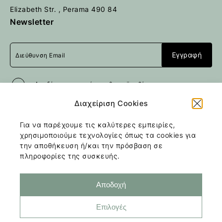
Elizabeth Str. , Perama 490 84
Newsletter
Αποδέχομαι
τους όρους & προϋποθέσεις
Διαχείριση Cookies
Για να παρέχουμε τις καλύτερες εμπειρίες,
Με την επιφύλαξη παντός
χρησιμοποιούμε τεχνολογίες όπως τα cookies για
δικαιώματος
Tiny Stone House
2026
/
την αποθήκευση ή/και την πρόσβαση σε
Web design and development
by
πληροφορίες της συσκευής.
Motivar.gr
Αποδοχή
Επιλογές
Όροι & Προϋποθέσεις
Πολιτική Cookies