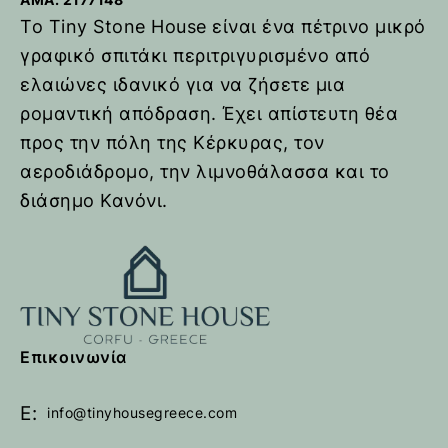
Tiny Stone House
Το Tiny Stone House είναι ένα πέτρινο μικρό
γραφικό σπιτάκι περιτριγυρισμένο από
18 τ.μ
1 Υπνοδωμάτιο
1 Μπάνιο
ελαιώνες ιδανικό για να ζήσετε μια
από
€
65,00
ρομαντική απόδραση. Έχει απίστευτη θέα
AMA: 2177148 Μέσα σε ένα
προς την πόλη της Κέρκυρας, τον
καταπράσινο τοπίο, το Tiny
αεροδιάδρομο, την λιμνοθάλασσα και το
Stone House στα Κατσαράτικα,
στο Πέραμα..
διάσημο Κανόνι.
Κάντε κράτηση
τώρα
Επικοινωνία
E:
info@tinyhousegreece.com