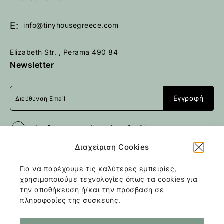
E:
info@tinyhousegreece.com
Elizabeth Str. , Perama 490 84
Newsletter
Αποδέχομαι
τους όρους & προϋποθέσεις
Διαχείριση Cookies
Για να παρέχουμε τις καλύτερες εμπειρίες,
Με την επιφύλαξη παντός
χρησιμοποιούμε τεχνολογίες όπως τα cookies για
δικαιώματος
Tiny Stone House
2026
/
την αποθήκευση ή/και την πρόσβαση σε
Web design and development
by
πληροφορίες της συσκευής.
Motivar.gr