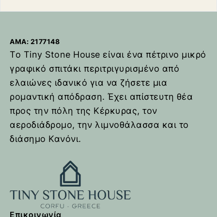
R
R
e
e
t
t
u
u
AMA: 2177148
r
r
Το Tiny Stone House είναι ένα πέτρινο μικρό
n
n
γραφικό σπιτάκι περιτριγυρισμένο από
t
t
ελαιώνες ιδανικό για να ζήσετε μια
o
o
ρομαντική απόδραση. Έχει απίστευτη θέα
h
h
o
o
προς την πόλη της Κέρκυρας, τον
m
m
αεροδιάδρομο, την λιμνοθάλασσα και το
e
e
διάσημο Κανόνι.
p
p
a
a
g
g
e
e
Επικοινωνία